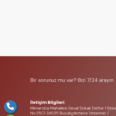
Bir sorunuz mu var? Bizi 7/24 arayın
05323697225
İletişim Bilgileri
Mimaroba Mahallesi Seval Sokak Defne 1 Sites
No:35C1 34535 Büyükçekmece Veteriner /