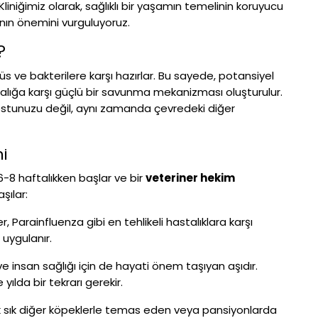
 Kliniğimiz olarak, sağlıklı bir yaşamın temelinin koruyucu
anın önemini vurguluyoruz.
?
virüs ve bakterilere karşı hazırlar. Bu sayede, potansiyel
talığa karşı güçlü bir savunma mekanizması oluşturulur.
stunuzu değil, aynı zamanda çevredeki diğer
mi
 6-8 haftalıkken başlar ve bir
veteriner hekim
şılar:
, Parainfluenza gibi en tehlikeli hastalıklara karşı
 uygulanır.
e insan sağlığı için de hayati önem taşıyan aşıdır.
 yılda bir tekrarı gerekir.
ık sık diğer köpeklerle temas eden veya pansiyonlarda