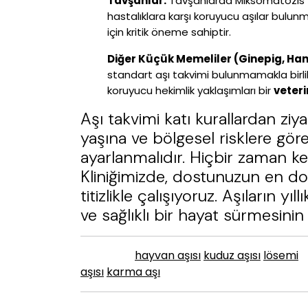
Tavşanlar:
Tavşanlarda Miksomatozis ve
hastalıklara karşı koruyucu aşılar bulunmak
için kritik öneme sahiptir.
Diğer Küçük Memeliler (Ginepig, Ham
standart aşı takvimi bulunmamakla birli
koruyucu hekimlik yaklaşımları bir
veter
Aşı takvimi katı kurallardan ziy
yaşına ve bölgesel risklere gör
ayarlanmalıdır. Hiçbir zaman ke
Kliniğimizde, dostunuzun en do
titizlikle çalışıyoruz. Aşıların 
ve sağlıklı bir hayat sürmesinin 
hayvan aşısı
kuduz aşısı
lösemi
Etiketler :
aşısı
karma aşı