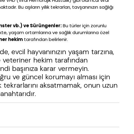
 VHD (Viral Hemorajik Hastalık) gibi ölümcül viral
tadır. Bu aşıların yıllık tekrarları, tavşanınızın sağlığı
ster vb.) ve Sürüngenler:
Bu türler için zorunlu
kte, yaşam ortamlarına ve sağlık durumlarına özel
iner hekim
tarafından belirlenir.
ade, evcil hayvanınızın yaşam tarzına,
e veteriner hekim tarafından
ndi başınıza karar vermeyin.
ğru ve güncel korumayı alması için
yıllık tekrarlarını aksatmamak, onun uzun
anahtarıdır.
Paylaş :