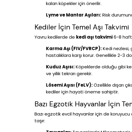
kalan köpekler için önerilir.
Lyme ve Mantar Aşıları:
Risk durumuna 
Kediler İçin Temel Aşı Takvimi
Yavru kedilerde de
kedi aşı takvimi
6-8 hafta
Karma Aşı (FIV/FVRCP):
Kedi nezlesi, 
hastalıklara karşı korur. Genellikle 2-3 d
Kuduz Aşısı:
Köpeklerde olduğu gibi kedil
ve yıllık tekrarı gerekir.
Lösemi Aşısı (FeLV):
Özellikle dışarı çı
kediler için hayati öneme sahiptir.
Bazı Egzotik Hayvanlar İçin Te
Bazı egzotik evcil hayvanlar için de koruyucu 
taşır: