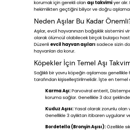
korumak için gerekli olan
aşı takvimi
yer alır.
hekimlikten geçtiğini biliyor ve doğru aşılam
Neden Aşılar Bu Kadar Önemli
Aşılar, evcil hayvanınızın bağışıklık sistemini 
olarak ölümcül olabilecek birçok bulaşıcı has
Düzenli
evcil hayvan aşıları
sadece sizin do
hayvanları da korur.
Köpekler İçin Temel Aşı Takvi
Sağlıklı bir yavru köpeğin aşılaması genellikle
tarafından kişiselleştirilmelidir. İşte en temel a
Karma Aşı:
Parvoviral enterit, Distemper
koruma sağlar. Genellikle 3 doz şeklinde
Kuduz Aşısı:
Yasal olarak zorunlu olan v
Genellikle 3 aylıktan itibaren uygulanır ve
Bordetella (Bronşin Aşısı):
Özellikle s