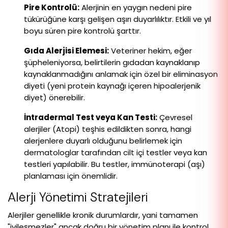
Pire Kontrolü:
Alerjinin en yaygın nedeni pire
tükürüğüne karşı gelişen aşırı duyarlılıktır. Etkili ve yıl
boyu süren pire kontrolü şarttır.
Gıda Alerjisi Elemesi:
Veteriner hekim, eğer
şüpheleniyorsa, belirtilerin gıdadan kaynaklanıp
kaynaklanmadığını anlamak için özel bir eliminasyon
diyeti (yeni protein kaynağı içeren hipoalerjenik
diyet) önerebilir.
İntradermal Test veya Kan Testi:
Çevresel
alerjiler (Atopi) teşhis edildikten sonra, hangi
alerjenlere duyarlı olduğunu belirlemek için
dermatologlar tarafından cilt içi testler veya kan
testleri yapılabilir. Bu testler, immünoterapi (aşı)
planlaması için önemlidir.
Alerji Yönetimi Stratejileri
Alerjiler genellikle kronik durumlardır, yani tamamen
"iyileşmezler" ancak doğru bir yönetim planı ile kontrol